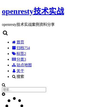
openresty技术实战
openresty技术实战案例资料分享
首页
归档
754
标签
2
分类
3
站点地图
关于
搜索