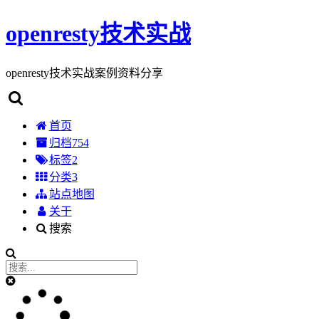
openresty技术实战
openresty技术实战案例资料分享
首页
归档
754
标签
2
分类
3
站点地图
关于
搜索