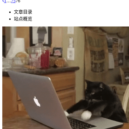
1
…
75
76
文章目录
站点概览