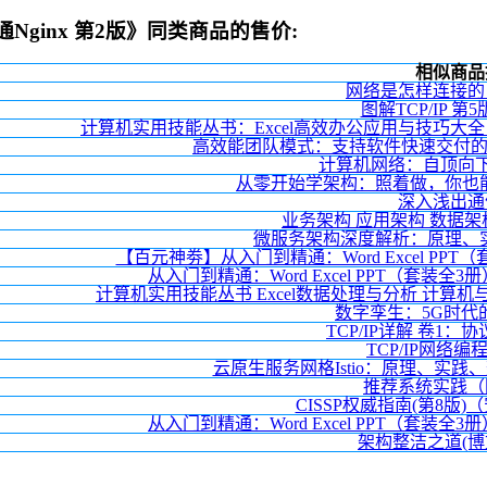
+精通Nginx 第2版》同类商品的售价:
相似商品
网络是怎样连接的
图解TCP/IP 第
计算机实用技能丛书：Excel高效办公应用与技巧大
高效能团队模式：支持软件快速交付的
计算机网络：自顶向下
从零开始学架构：照着做，你也能
深入浅出通
业务架构 应用架构 数据架
微服务架构深度解析：原理、实
【百元神劵】从入门到精通：Word Excel P
从入门到精通：Word Excel PPT（套装全3
计算机实用技能丛书 Excel数据处理与分析 计
数字孪生：5G时代
TCP/IP详解 卷1
TCP/IP网络编
云原生服务网格Istio：原理、实践
推荐系统实践（
CISSP权威指南(第8版
从入门到精通：Word Excel PPT（套装全3
架构整洁之道(博