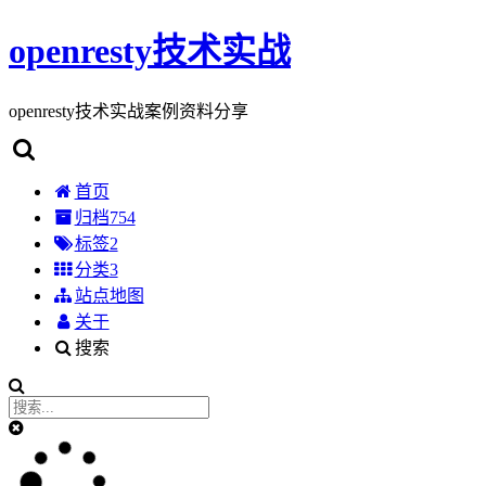
openresty技术实战
openresty技术实战案例资料分享
首页
归档
754
标签
2
分类
3
站点地图
关于
搜索