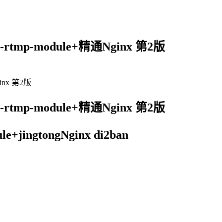
tmp-module+精通Nginx 第2版
inx 第2版
tmp-module+精通Nginx 第2版
le+jingtongNginx di2ban