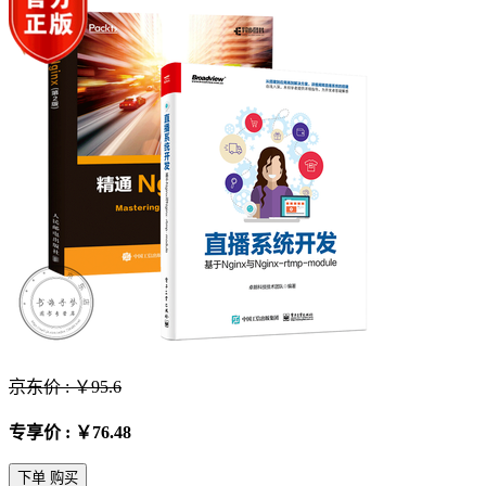
京东价 : ￥95.6
专享价 : ￥76.48
下单 购买