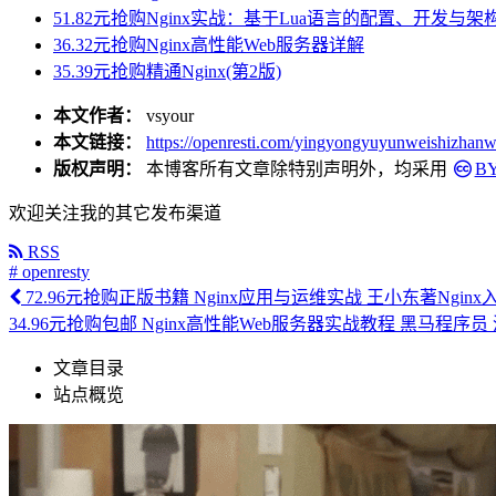
51.82元抢购Nginx实战：基于Lua语言的配置、开发与架
36.32元抢购Nginx高性能Web服务器详解
35.39元抢购精通Nginx(第2版)
本文作者：
vsyour
本文链接：
https://openresti.com/yingyongyuyunweishizhan
版权声明：
本博客所有文章除特别声明外，均采用
BY
欢迎关注我的其它发布渠道
RSS
# openresty
72.96元抢购正版书籍 Nginx应用与运维实战 王小东著Ngin
34.96元抢购包邮 Nginx高性能Web服务器实战教程 黑马程
文章目录
站点概览