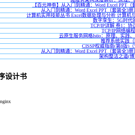
【百元神劵】从入门到精通：Word Excel P
从入门到精通：Word Excel PPT（套装全3
计算机实用技能丛书 Excel数据处理与分析 计
数字孪生：5G时代
TCP/IP详解 卷1
TCP/IP网络编
云原生服务网格Istio：原理、实践
推荐系统实践（
CISSP权威指南(第8版
从入门到精通：Word Excel PPT（套装全3
架构整洁之道(博
程序设计书
ginx