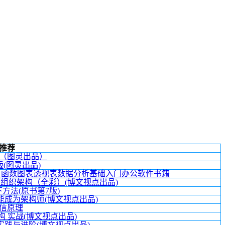
推荐
（图灵出品）
5版(图灵出品)
全 函数图表透视表数据分析基础入门办公软件书籍
组织架构（全彩）(博文视点出品)
方法(原书第7版)
成为架构师(博文视点出品)
信原理
构 实战(博文视点出品)
践与进阶(博文视点出品)