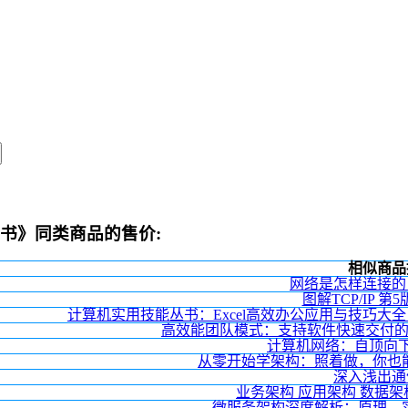
计书》同类商品的售价:
相似商品
网络是怎样连接的
图解TCP/IP 第
计算机实用技能丛书：Excel高效办公应用与技巧大
高效能团队模式：支持软件快速交付的
计算机网络：自顶向下
从零开始学架构：照着做，你也能
深入浅出通
业务架构 应用架构 数据架
微服务架构深度解析：原理、实