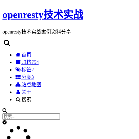
openresty技术实战
openresty技术实战案例资料分享
首页
归档
754
标签
2
分类
3
站点地图
关于
搜索