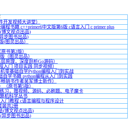
荐
软件开发视频大讲堂）
书籍 c++primer6中文版第6版 c语言入门 c primer plus
版）(博文视点出品)
文版(异步图书出品)
第4版(图灵出品）
（原书第2版）
第2版（图灵出品）
底层原理，深度剖析Go源码）
）（编程入门 项目实践 同步视频）
计算机零基础自学Python编程入门到实战
基础自学书籍 python编程从入门到实践
等畅销书作者吴军博士新作）
册）（原书第5版）
战练习，赠视频、源码、必刷题、电子魔卡
计算机科学丛书
 C语言入门教程 c语言编程与程序设计
 套装共2册
法(博文视点出品)
中文版(异步图书出品)