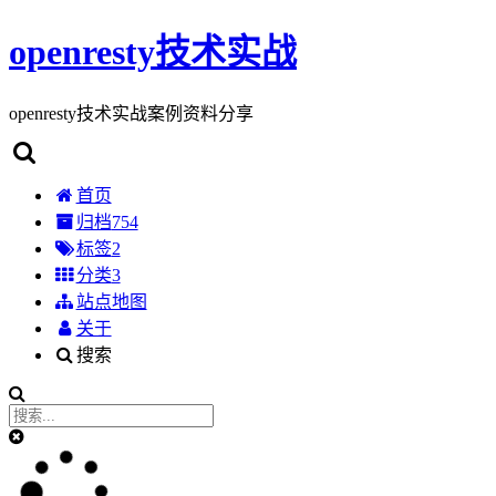
openresty技术实战
openresty技术实战案例资料分享
首页
归档
754
标签
2
分类
3
站点地图
关于
搜索