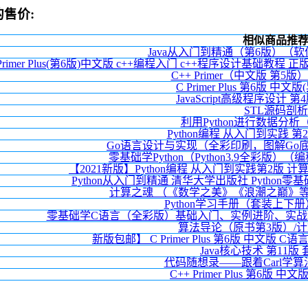
的售价:
相似商品推
Java从入门到精通（第6版）（
 Primer Plus(第6版)中文版 c++编程入门 c++程序设计基础教程 正版编程
C++ Primer（中文版 第5
C Primer Plus 第6版 中
JavaScript高级程序设计 
STL源码剖析
利用Python进行数据分析
Python编程 从入门到实践 
Go语言设计与实现（全彩印刷，图解Go
零基础学Python（Python3.9全彩版
【2021新版】Python编程 从入门到实践第2版 
Python从入门到精通 清华大学出版社 Python零
计算之魂 （《数学之美》《浪潮之巅》
Python学习手册（套装上下
零基础学C语言（全彩版）基础入门、实例进阶、实
算法导论（原书第3版）/
新版包邮】 C Primer Plus 第6版 中文版
Java核心技术 第11版
代码随想录——跟着Carl学算
C++ Primer Plus 第6版 