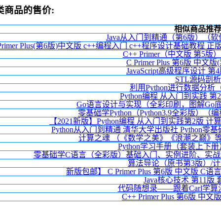
同类商品的售价:
相似商品推
Java从入门到精通（第6版）（
 Primer Plus(第6版)中文版 c++编程入门 c++程序设计基础教程 正版编程
C++ Primer（中文版 第5
C Primer Plus 第6版 中
JavaScript高级程序设计 
STL源码剖析
利用Python进行数据分析
Python编程 从入门到实践 
Go语言设计与实现（全彩印刷，图解Go
零基础学Python（Python3.9全彩版
【2021新版】Python编程 从入门到实践第2版 
Python从入门到精通 清华大学出版社 Python零
计算之魂 （《数学之美》《浪潮之巅》
Python学习手册（套装上下
零基础学C语言（全彩版）基础入门、实例进阶、实
算法导论（原书第3版）/
新版包邮】 C Primer Plus 第6版 中文版
Java核心技术 第11版
代码随想录——跟着Carl学算
C++ Primer Plus 第6版 