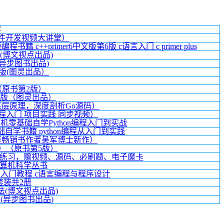
荐
软件开发视频大讲堂）
书籍 c++primer6中文版第6版 c语言入门 c primer plus
版）(博文视点出品)
文版(异步图书出品)
第4版(图灵出品）
（原书第2版）
第2版（图灵出品）
底层原理，深度剖析Go源码）
）（编程入门 项目实践 同步视频）
计算机零基础自学Python编程入门到实战
基础自学书籍 python编程从入门到实践
等畅销书作者吴军博士新作）
册）（原书第5版）
战练习，赠视频、源码、必刷题、电子魔卡
计算机科学丛书
 C语言入门教程 c语言编程与程序设计
 套装共2册
法(博文视点出品)
中文版(异步图书出品)