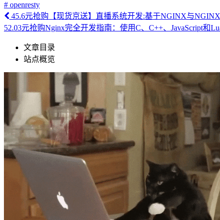
# openresty
45.6元抢购【现货京送】直播系统开发:基于NGINX与NGINX
52.03元抢购Nginx完全开发指南：使用C、C++、JavaScript和L
文章目录
站点概览