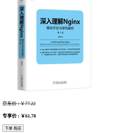
京东价 : ￥77.22
专享价 : ￥61.78
下单 购买