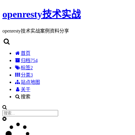
openresty技术实战
openresty技术实战案例资料分享
首页
归档
754
标签
2
分类
3
站点地图
关于
搜索