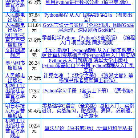
95.2元
利用Python进行数据分析（原书第2版）
营官方旗
舰店
人民邮电
87.84
Python编程 从入门到实践 第2版（图灵出
出版社
元
品）
人民邮电
111.84
Go语言设计与实现（全彩印刷，图解Go底
出版社
元
层原理，深度剖析Go源码）
明日科技
零基础学Python（Python3.9全彩版）（编程
京东自营
57.6元
入门 项目实践 同步视频）
旗舰店
文轩网旗
50.48
【2021新版】Python编程 从入门到实践第2
舰店
元
版 计算机零基础自学Python编程入门到实战
Python从入门到精通 清华大学出版社
墨马图书
26.24
Python零基础自学书籍 python编程从入门到
旗舰店
元
实践
人民邮电
计算之魂 （《数学之美》《浪潮之巅》等
87.2元
出版社
畅销书作者吴军博士新作）
机械工业
出版社自
175.2
Python学习手册（套装上下册）（原书第5
营官方旗
元
版）
舰店
明日科技
零基础学C语言（全彩版）基础入门、实例
京东自营
50.4元
进阶、实战练习，赠视频、源码、必刷题、
旗舰店
电子魔卡
机械工业
出版社自
102.4
算法导论（原书第3版）/计算机科学丛书
营官方旗
元
舰店