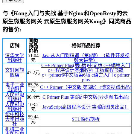
与《Kong入门与实战 基于Nginx和OpenResty的云
原生微服务网关 云原生微服务网关Kong》同类商品
的售价:
同类
店铺
商品
相似商品推荐
价格
清华大学
51.04
Java从入门到精通（第6版）（软件开发视
出版社
元
频大讲堂）
C++ Primer Plus(第6版)中文版 c++编程入门
文轩网旗
c++程序设计基础教程 正版编程书籍
47.2元
舰店
c++primer6中文版第6版 c语言入门 c primer
plus
电子工业
85.76
C++ Primer（中文版 第5版）(博文视点出品)
出版社
元
人民邮电
86.4元
C Primer Plus 第6版 中文版(异步图书出品)
出版社
人民邮电
103.2
JavaScript高级程序设计 第4版(图灵出品）
出版社
元
华中科技
59.44
大学出版
STL源码剖析
元
社
机械工业
出版社自