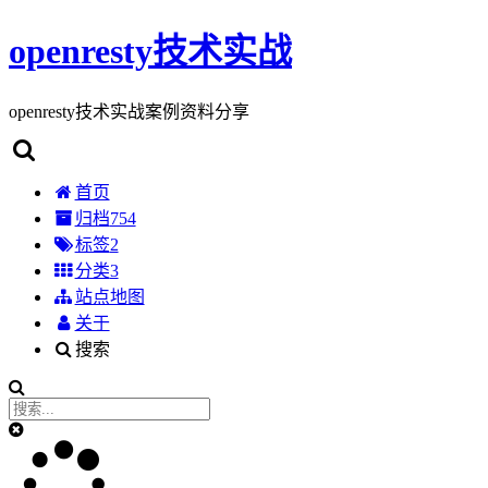
openresty技术实战
openresty技术实战案例资料分享
首页
归档
754
标签
2
分类
3
站点地图
关于
搜索