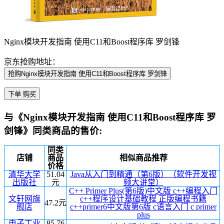
Nginx模块开发指南 使用C11和Boost程序库 罗剑锋
京东抢购地址：
抢购Nginx模块开发指南 使用C11和Boost程序库 罗剑锋
下单 购买
与《Nginx模块开发指南 使用C11和Boost程序库 罗
剑锋》同类商品的售价:
同类
店铺
商品
相似商品推荐
价格
清华大学
51.04
Java从入门到精通（第6版）（软件开发视
出版社
元
频大讲堂）
C++ Primer Plus(第6版)中文版 c++编程入门
文轩网旗
c++程序设计基础教程 正版编程书籍
47.2元
舰店
c++primer6中文版第6版 c语言入门 c primer
plus
电子工业
85.76