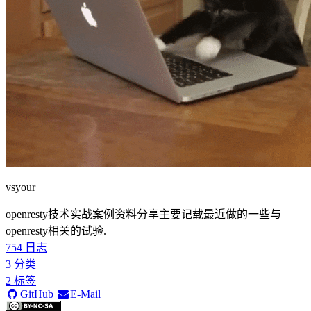
vsyour
openresty技术实战案例资料分享主要记载最近做的一些与
openresty相关的试验.
754
日志
3
分类
2
标签
GitHub
E-Mail