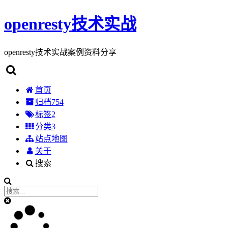
openresty技术实战
openresty技术实战案例资料分享
首页
归档
754
标签
2
分类
3
站点地图
关于
搜索