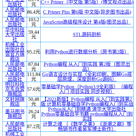
C++ Primer（中文版 第5版）(博文视点出品)
出版社
元
人民邮电
86.4元
C Primer Plus 第6版 中文版(异步图书出品)
出版社
人民邮电
103.2
JavaScript高级程序设计 第4版(图灵出品）
出版社
元
华中科技
59.44
大学出版
STL源码剖析
元
社
机械工业
出版社自
95.2元
利用Python进行数据分析（原书第2版）
营官方旗
舰店
人民邮电
87.84
Python编程 从入门到实践 第2版（图灵出
出版社
元
品）
人民邮电
111.84
Go语言设计与实现（全彩印刷，图解Go底
出版社
元
层原理，深度剖析Go源码）
明日科技
零基础学Python（Python3.9全彩版）（编程
京东自营
57.6元
入门 项目实践 同步视频）
旗舰店
文轩网旗
50.48
【2021新版】Python编程 从入门到实践第2
舰店
元
版 计算机零基础自学Python编程入门到实战
Python从入门到精通 清华大学出版社
墨马图书
26.24
Python零基础自学书籍 python编程从入门到
旗舰店
元
实践
人民邮电
计算之魂 （《数学之美》《浪潮之巅》等
87.2元
出版社
畅销书作者吴军博士新作）
机械工业