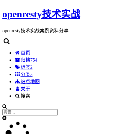
openresty技术实战
openresty技术实战案例资料分享
首页
归档
754
标签
2
分类
3
站点地图
关于
搜索