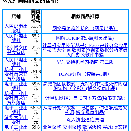
WX》同类商品的售价:
同类
店铺
商品
相似商品推荐
价格
人民邮电出
55.84
网络是怎样连接的（图灵出品）
版社
元
人民邮电出
55.2
图解TCP/IP 第5版(图灵出品)
版社
元
计算机实用技能丛书：Excel高效办公应用
北京博文图
21.8
与技巧大全 函数图表透视表数据分析基础
书专营店
元
入门办公软件书籍
人民邮电出
238.4
华为交换机学习指南 第二版
版社
元
机械工业出
261.6
版社自营官
TCP/IP详解（套装共3册）
元
方旗舰店
电子工业出
59.6
高效能团队模式：支持软件快速交付的组
版社
元
织架构（全彩）(博文视点出品)
机械工业出
71.2
版社自营官
计算机网络：自顶向下方法(原书第7版)
元
方旗舰店
电子工业出
66.32
从零开始学架构：照着做，你也能成为架
版社
元
构师(博文视点出品)
清华大学出
71.2
深入浅出通信原理
版社
元
电子工业出
59.6
业务架构 应用架构 数据架构 实战(博文视