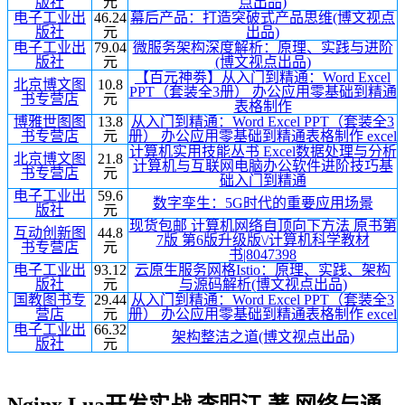
版社
元
点出品)
电子工业出
46.24
幕后产品：打造突破式产品思维(博文视点
版社
元
出品)
电子工业出
79.04
微服务架构深度解析：原理、实践与进阶
版社
元
(博文视点出品)
【百元神劵】从入门到精通：Word Excel
北京博文图
10.8
PPT（套装全3册） 办公应用零基础到精通
书专营店
元
表格制作
博雅世图图
13.8
从入门到精通：Word Excel PPT（套装全3
书专营店
元
册） 办公应用零基础到精通表格制作 excel
计算机实用技能丛书 Excel数据处理与分析
北京博文图
21.8
计算机与互联网电脑办公软件进阶技巧基
书专营店
元
础入门到精通
电子工业出
59.6
数字孪生：5G时代的重要应用场景
版社
元
现货包邮 计算机网络自顶向下方法 原书第
互动创新图
44.8
7版 第6版升级版\/计算机科学教材
书专营店
元
书|8047398
电子工业出
93.12
云原生服务网格Istio：原理、实践、架构
版社
元
与源码解析(博文视点出品)
国教图书专
29.44
从入门到精通：Word Excel PPT（套装全3
营店
元
册） 办公应用零基础到精通表格制作 excel
电子工业出
66.32
架构整洁之道(博文视点出品)
版社
元