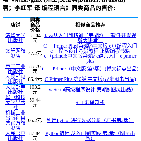
著；李红军 译 编程语言》同类商品的售价:
同类
店铺
商品
相似商品推荐
价格
清华大学
51.04
Java从入门到精通（第6版）（软件开发视
出版社
元
频大讲堂）
C++ Primer Plus(第6版)中文版 c++编程入门
文轩网旗
c++程序设计基础教程 正版编程书籍
47.2元
舰店
c++primer6中文版第6版 c语言入门 c primer
plus
电子工业
85.76
C++ Primer（中文版 第5版）(博文视点出品)
出版社
元
人民邮电
86.4元
C Primer Plus 第6版 中文版(异步图书出品)
出版社
人民邮电
103.2
JavaScript高级程序设计 第4版(图灵出品）
出版社
元
华中科技
59.44
大学出版
STL源码剖析
元
社
机械工业
出版社自
95.2元
利用Python进行数据分析（原书第2版）
营官方旗
舰店
人民邮电
87.84
Python编程 从入门到实践 第2版（图灵出
出版社
元
品）