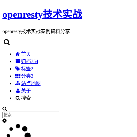
openresty技术实战
openresty技术实战案例资料分享
首页
归档
754
标签
2
分类
3
站点地图
关于
搜索