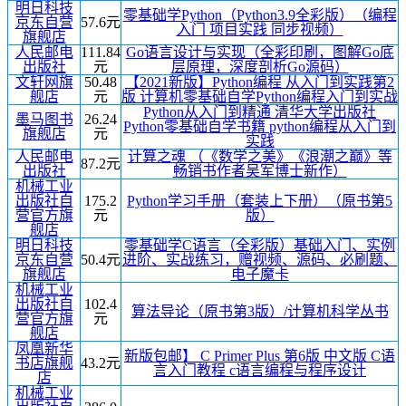
明日科技
零基础学Python（Python3.9全彩版）（编程
京东自营
57.6元
入门 项目实践 同步视频）
旗舰店
人民邮电
111.84
Go语言设计与实现（全彩印刷，图解Go底
出版社
元
层原理，深度剖析Go源码）
文轩网旗
50.48
【2021新版】Python编程 从入门到实践第2
舰店
元
版 计算机零基础自学Python编程入门到实战
Python从入门到精通 清华大学出版社
墨马图书
26.24
Python零基础自学书籍 python编程从入门到
旗舰店
元
实践
人民邮电
计算之魂 （《数学之美》《浪潮之巅》等
87.2元
出版社
畅销书作者吴军博士新作）
机械工业
出版社自
175.2
Python学习手册（套装上下册）（原书第5
营官方旗
元
版）
舰店
明日科技
零基础学C语言（全彩版）基础入门、实例
京东自营
50.4元
进阶、实战练习，赠视频、源码、必刷题、
旗舰店
电子魔卡
机械工业
出版社自
102.4
算法导论（原书第3版）/计算机科学丛书
营官方旗
元
舰店
凤凰新华
新版包邮】 C Primer Plus 第6版 中文版 C语
书店旗舰
43.2元
言入门教程 c语言编程与程序设计
店
机械工业