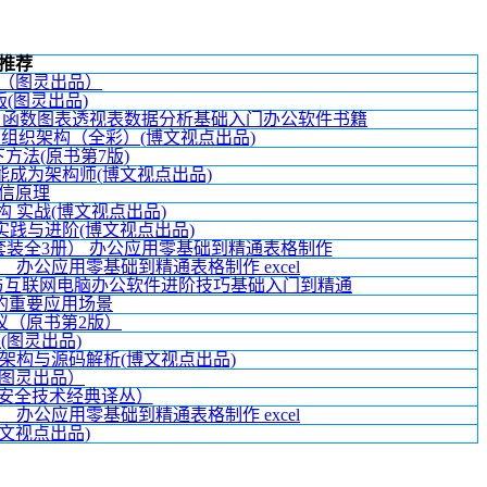
推荐
（图灵出品）
5版(图灵出品)
全 函数图表透视表数据分析基础入门办公软件书籍
组织架构（全彩）(博文视点出品)
方法(原书第7版)
成为架构师(博文视点出品)
信原理
构 实战(博文视点出品)
践与进阶(博文视点出品)
PT（套装全3册） 办公应用零基础到精通表格制作
册） 办公应用零基础到精通表格制作 excel
算机与互联网电脑办公软件进阶技巧基础入门到精通
的重要应用场景
：协议（原书第2版）
程(图灵出品)
、架构与源码解析(博文视点出品)
图灵出品）
)（安全技术经典译丛）
册） 办公应用零基础到精通表格制作 excel
文视点出品)