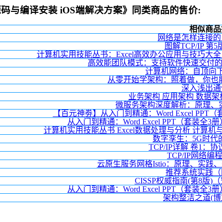
n源码与编译安装 iOS端解决方案》同类商品的售价:
相似商品
网络是怎样连接的
图解TCP/IP 第
计算机实用技能丛书：Excel高效办公应用与技巧大
高效能团队模式：支持软件快速交付的
计算机网络：自顶向下
从零开始学架构：照着做，你也能
深入浅出通
业务架构 应用架构 数据架
微服务架构深度解析：原理、实
【百元神劵】从入门到精通：Word Excel P
从入门到精通：Word Excel PPT（套装全3
计算机实用技能丛书 Excel数据处理与分析 计
数字孪生：5G时代
TCP/IP详解 卷1
TCP/IP网络编
云原生服务网格Istio：原理、实践
推荐系统实践（
CISSP权威指南(第8版
从入门到精通：Word Excel PPT（套装全3
架构整洁之道(博