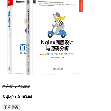
京东价 : ￥128.8
专享价 : ￥103.04
下单 购买