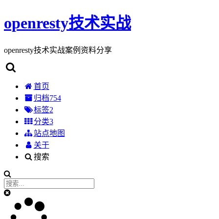
openresty技术实战
openresty技术实战案例资料分享
首页
归档
754
标签
2
分类
3
站点地图
关于
搜索